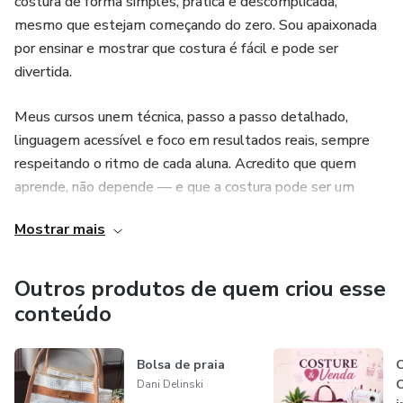
costura de forma simples, prática e descomplicada,
mesmo que estejam começando do zero. Sou apaixonada
por ensinar e mostrar que costura é fácil e pode ser
divertida.
Meus cursos unem técnica, passo a passo detalhado,
linguagem acessível e foco em resultados reais, sempre
respeitando o ritmo de cada aluna. Acredito que quem
aprende, não depende — e que a costura pode ser um
caminho possível para independência financeira, autoestima
Mostrar mais
e realização pessoal.
Outros produtos de quem criou esse
conteúdo
Bolsa de praia
C
C
Dani Delinski