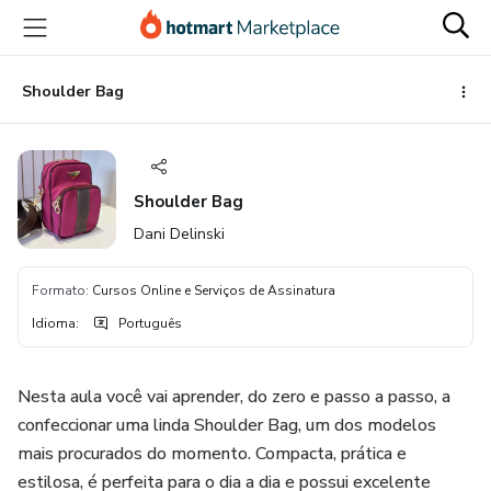
Ir
Ir
Ir
para
para
para
o
o
o
conteúdo
pagamento
rodapé
Shoulder Bag
principal
Shoulder Bag
Dani Delinski
Formato
:
Cursos Online e Serviços de Assinatura
Idioma
:
Português
Nesta aula você vai aprender, do zero e passo a passo, a
confeccionar uma linda Shoulder Bag, um dos modelos
mais procurados do momento. Compacta, prática e
estilosa, é perfeita para o dia a dia e possui excelente