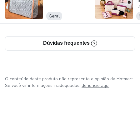
i
D
c
Geral
Dúvidas frequentes
O conteúdo deste produto não representa a opinião da Hotmart.
Se você vir informações inadequadas,
denuncie aqui
em Amsterdam
em Madrid