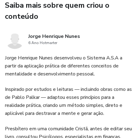
Saiba mais sobre quem criou o
busca motivação em vez de criar sistema
conteúdo
trabalha muito, mas continua sem direção
Jorge Henrique Nunes
E, sem perceber, continua repetindo os mesmos erros, os
6 Ano Hotmarter
mesmos pensamentos e as mesmas decisões.
Jorge Henrique Nunes desenvolveu o Sistema A.S.A a
Foi exatamente para quebrar esse padrão que este livro foi
partir da aplicação prática de diferentes conceitos de
criado.
mentalidade e desenvolvimento pessoal.
---
Inspirado por estudos e leituras — incluindo obras como as
de Pablo Palkar — adaptou esses princípios para a
O que você vai aprender neste livro
realidade prática, criando um método simples, direto e
aplicável para destravar a mente e gerar ação.
Como parar de viver no automático
Presbítero em uma comunidade Cristã, antes de editar seu
Como pensar com mais clareza e menos confusão
livro, consultou Psicólogos, especialistas em finanças,