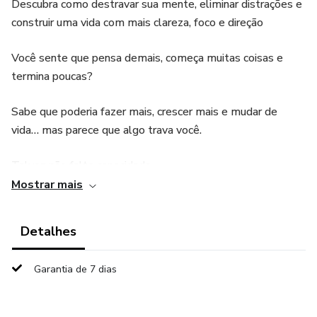
Descubra como destravar sua mente, eliminar distrações e
construir uma vida com mais clareza, foco e direção
Você sente que pensa demais, começa muitas coisas e
termina poucas?
Sabe que poderia fazer mais, crescer mais e mudar de
vida… mas parece que algo trava você.
Talvez não falte capacidade.
Mostrar mais
Talvez falte clareza.
Detalhes
A verdade é que a maioria das pessoas vive no automático:
Garantia de 7 dias
reage em vez de decidir
se distrai em vez de focar