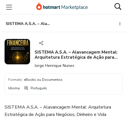
Ir
Ir
Ir
para
para
para
o
o
o
conteúdo
pagamento
rodapé
SISTEMA A.S.A. – Alavancagem Mental: Arquitetura Estratégica de Ação para Negócios, Dinheiro e Vida
principal
SISTEMA A.S.A. – Alavancagem Mental:
Arquitetura Estratégica de Ação para
Negócios, Dinheiro e Vida
Jorge Henrique Nunes
Formato
:
eBooks ou Documentos
Idioma
:
Português
SISTEMA A.S.A. – Alavancagem Mental: Arquitetura
Estratégica de Ação para Negócios, Dinheiro e Vida