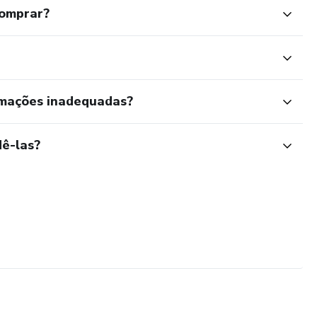
comprar?
rmações inadequadas?
ê-las?