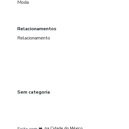
Moda
Relacionamentos
Relacionamento
Sem categoria
em Bogotá
em Amsterdam
em Madrid
na Cidade do México