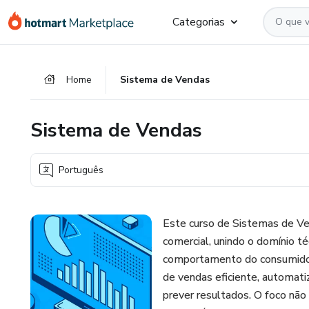
Ir
Ir
Ir
Categorias
para
para
para
o
o
o
conteúdo
pagamento
rodapé
Home
Sistema de Vendas
principal
Sistema de Vendas
Português
Este curso de Sistemas de Ve
comercial, unindo o domínio t
comportamento do consumidor.
de vendas eficiente, automatiz
prever resultados. O foco não