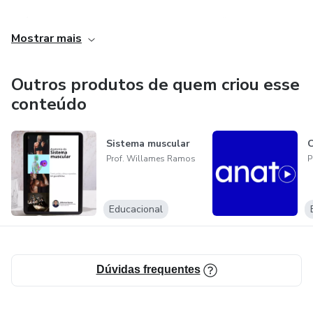
Além do meu trabalho como educador e influenciador
Mostrar mais
digital, também sou um acadêmico de medicina em
intercâmbio na Universidade de Buenos Aires (UBA), onde
busco constantemente ampliar meus horizontes e
Outros produtos de quem criou esse
aprofundar meus conhecimentos.
conteúdo
Sistema muscular
Prof. Willames Ramos
P
Educacional
Dúvidas frequentes