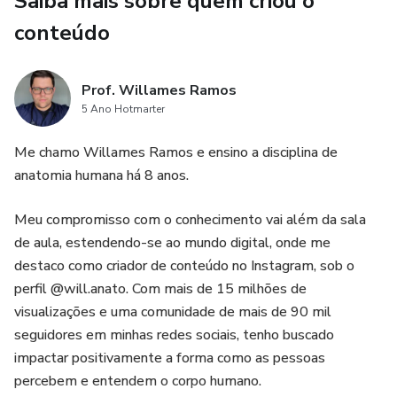
Saiba mais sobre quem criou o
- Remodelamento ósseo em resposta à fratura
conteúdo
- Alterações morfológicas dos ossos
Prof. Willames Ramos
- Efeito do envelhecimento sobre os ossos
5 Ano Hotmarter
- Correlações com outros sistemas do corpo
Me chamo Willames Ramos e ensino a disciplina de
anatomia humana há 8 anos.
- Questões de prova
Meu compromisso com o conhecimento vai além da sala
Ideal para estudantes e profissionais de saúde que buscam
de aula, estendendo-se ao mundo digital, onde me
uma abordagem prática e eficaz para o estudo do sistema
destaco como criador de conteúdo no Instagram, sob o
circulatório.
perfil @will.anato. Com mais de 15 milhões de
visualizações e uma comunidade de mais de 90 mil
seguidores em minhas redes sociais, tenho buscado
impactar positivamente a forma como as pessoas
percebem e entendem o corpo humano.