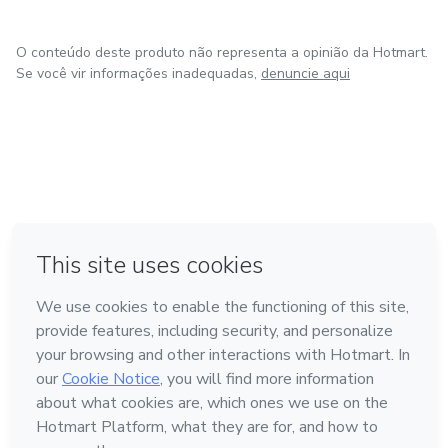
O conteúdo deste produto não representa a opinião da Hotmart.
Se você vir informações inadequadas,
denuncie aqui
em Amsterdam
em Madrid
em Bogotá
Feito com
❤
em Belo Horizonte
na Cidade do México
Conheça a Hotmart
Idioma