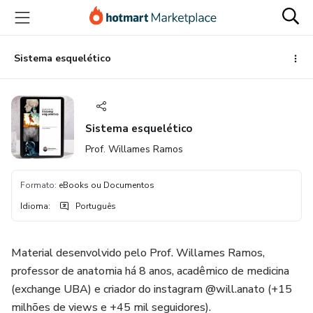
Ir
Ir
Ir
para
para
para
o
o
o
conteúdo
pagamento
rodapé
Sistema esquelético
principal
Sistema esquelético
Prof. Willames Ramos
Formato
:
eBooks ou Documentos
Idioma
:
Português
Material desenvolvido pelo Prof. Willames Ramos,
professor de anatomia há 8 anos, acadêmico de medicina
(exchange UBA) e criador do instagram @will.anato (+15
milhões de views e +45 mil seguidores).