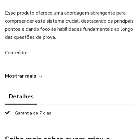
Esse produto oferece uma abordagem abrangente para
compreender este sistema crucial, destacando os principais
pontos e dando foco às habilidades fundamentais ao longo
das questões de prova.
Conteúdo:
- Organização do sistema esquelético
Mostrar mais
- Funções do sistema esquelético
Detalhes
- Forma e constituição dos ossos
Garantia de 7 dias
- Estrutura óssea
- Estrutura de um osso longo típico