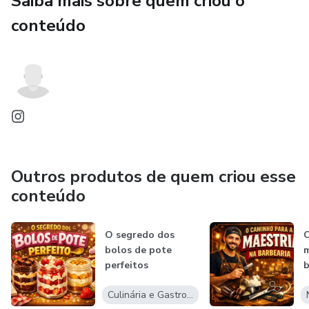
Saiba mais sobre quem criou o
conteúdo
Outros produtos de quem criou esse
conteúdo
O segredo dos
O
bolos de pote
m
perfeitos
b
Culinária e Gastronomia