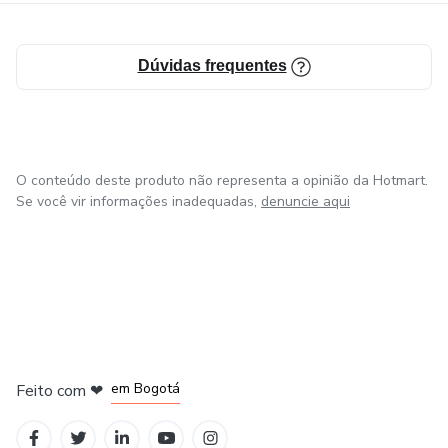
Dúvidas frequentes
O conteúdo deste produto não representa a opinião da Hotmart.
Se você vir informações inadequadas,
denuncie aqui
em Amsterdam
em Madrid
em Bogotá
Feito com
❤
em Belo Horizonte
na Cidade do México