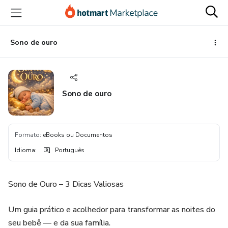
Ir
Ir
Ir
para
para
para
o
o
o
conteúdo
pagamento
rodapé
Sono de ouro
principal
Sono de ouro
Formato
:
eBooks ou Documentos
Idioma
:
Português
Sono de Ouro – 3 Dicas Valiosas
Um guia prático e acolhedor para transformar as noites do
seu bebê — e da sua família.