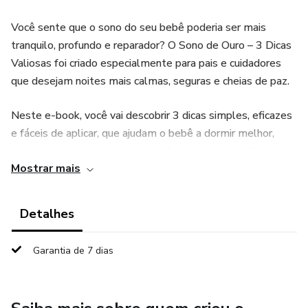
Você sente que o sono do seu bebê poderia ser mais
tranquilo, profundo e reparador? O Sono de Ouro – 3 Dicas
Valiosas foi criado especialmente para pais e cuidadores
que desejam noites mais calmas, seguras e cheias de paz.
Neste e-book, você vai descobrir 3 dicas simples, eficazes
e fáceis de aplicar, que ajudam o bebê a dormir melhor,
respeitando seu ritmo natural e fortalecendo a rotina do
Mostrar mais
sono. Tudo explicado com uma linguagem clara, prática e
baseada em cuidado, amor e consciência.
Detalhes
Garantia de 7 dias