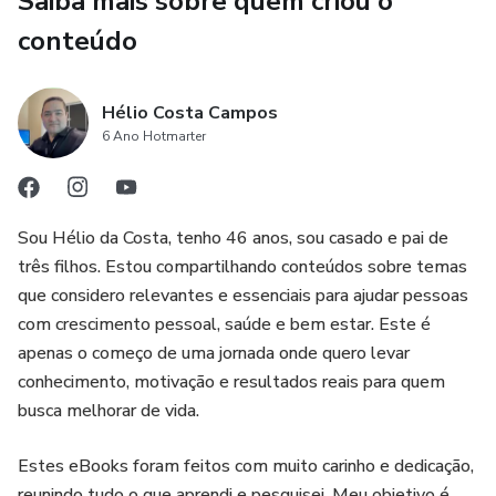
Saiba mais sobre quem criou o
conteúdo
🏡 Como montar o ambiente perfeito para o descanso
🕯️ O poder das sonecas e como elas afetam o sono noturno
Hélio Costa Campos
6 Ano Hotmarter
🚫 Os erros mais comuns que atrapalham o sono do bebê
💖 Métodos suaves e respeitosos (Pick Up/Put Down,
Sou Hélio da Costa, tenho 46 anos, sou casado e pai de
EASY, Montessori)
três filhos. Estou compartilhando conteúdos sobre temas
que considero relevantes e essenciais para ajudar pessoas
🙏 E muito mais, sempre com amor, paciência e presença!
com crescimento pessoal, saúde e bem estar. Este é
apenas o começo de uma jornada onde quero levar
✨ Por que este e-book é diferente:
conhecimento, motivação e resultados reais para quem
busca melhorar de vida.
✔️ Linguagem simples, leve e empática feita por quem
entende o dia a dia das mães.
Estes eBooks foram feitos com muito carinho e dedicação,
reunindo tudo o que aprendi e pesquisei. Meu objetivo é