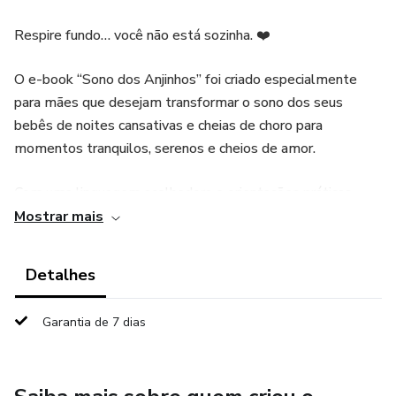
Respire fundo… você não está sozinha. ❤️
O e-book “Sono dos Anjinhos” foi criado especialmente
para mães que desejam transformar o sono dos seus
bebês de noites cansativas e cheias de choro para
momentos tranquilos, serenos e cheios de amor.
Com uma linguagem acolhedora e orientações práticas,
este guia traz métodos reconhecidos mundialmente,
Mostrar mais
aliados a dicas reais e simples que funcionam no dia a dia
das famílias brasileiras.
Detalhes
📘 O que você vai aprender:
Garantia de 7 dias
💤 Como entender o sono do bebê nos primeiros meses
🌙 Como criar uma rotina de sono previsível e relaxante