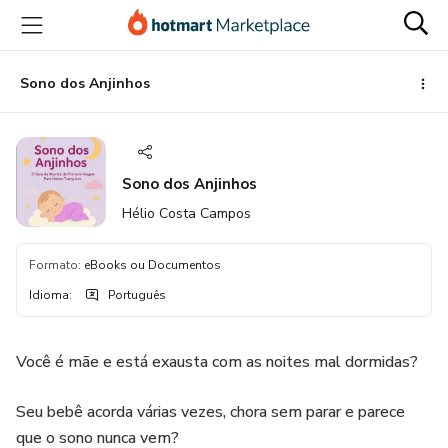
Ir
Ir
Ir
para
para
para
o
o
o
conteúdo
pagamento
rodapé
Sono dos Anjinhos
principal
Sono dos Anjinhos
Hélio Costa Campos
Formato
:
eBooks ou Documentos
Idioma
:
Português
Você é mãe e está exausta com as noites mal dormidas?
Seu bebê acorda várias vezes, chora sem parar e parece
que o sono nunca vem?