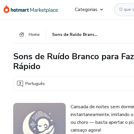
Ir
Ir
Ir
Categorias
para
para
para
o
o
o
conteúdo
pagamento
rodapé
Home
Sons de Ruído Branco para Fazer Seu Bebê Dormir 10x Mais Rápido
principal
Sons de Ruído Branco para Fa
Rápido
Português
Cansada de noites sem dormi
instantaneamente, imitando o 
ou choro — basta apertar o p
cansaço agora!