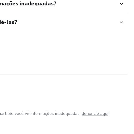
rmações inadequadas?
ê-las?
art. Se você vir informações inadequadas,
denuncie aqui