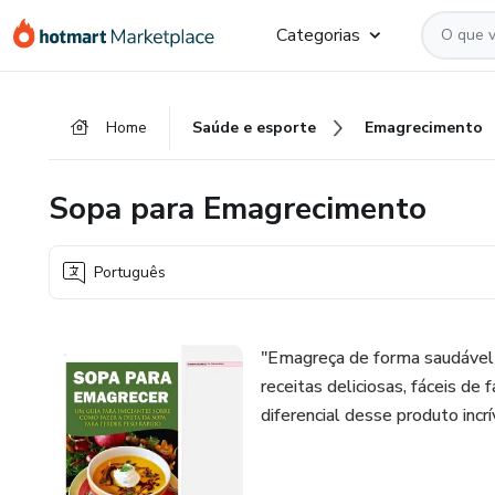
Ir
Ir
Ir
Categorias
para
para
para
o
o
o
conteúdo
pagamento
rodapé
Home
Saúde e esporte
Emagrecimento
principal
Sopa para Emagrecimento
Português
"Emagreça de forma saudável
receitas deliciosas, fáceis de 
diferencial desse produto incr