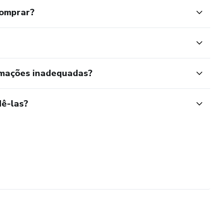
comprar?
rmações inadequadas?
ê-las?