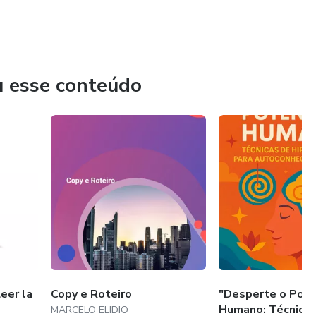
u esse conteúdo
eer la
Copy e Roteiro
"Desperte o Pote
Humano: Técnicas
MARCELO ELIDIO