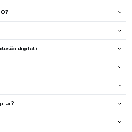
 O?
clusão digital?
mprar?