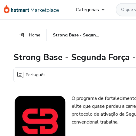
Ir
Ir
Ir
Categorias
para
para
para
o
o
o
conteúdo
pagamento
rodapé
Home
Strong Base - Segunda Força - O
principal
Strong Base - Segunda Força 
Português
O programa de fortalecimento
elite que quase perdeu a carr
protocolo de ativação da Se
convencional trabalha.