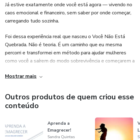
Já estive exatamente onde você está agora — vivendo no
caos emocional e financeiro, sem saber por onde começar,
carregando tudo sozinha.
Foi dessa experiência real que nasceu o Você Não Está
Quebrada. Não é teoria. É um caminho que eu mesma
percorri e transformei em método para ajudar mulheres
como você a saírem do modo sobrevivência e começarem a
construir uma vida com mais clareza, estrutura e
Mostrar mais
tranquilidade.
Estou aqui para te acompanhar. Um dia de cada vez.
Outros produtos de quem criou esse
conteúdo
Aprenda a
V
Emagrecer!
L
Sandra Quintas
S