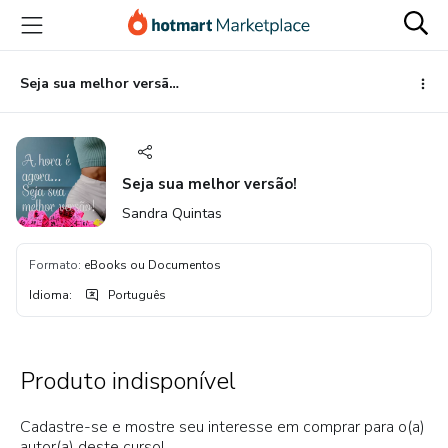
Ir
Ir
Ir
para
para
para
o
o
o
conteúdo
pagamento
rodapé
Seja sua melhor versão!
principal
Seja sua melhor versão!
Sandra Quintas
Formato
:
eBooks ou Documentos
Idioma
:
Português
Produto indisponível
Cadastre-se e mostre seu interesse em comprar para o(a)
autor(a) deste curso!