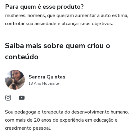
Para quem é esse produto?
E não para por ai! Terá acompanhamento individual por
Whatsapp por 60 dias.
mulheres, homens, que queiram aumentar a auto estima,
controlar sua ansiedade e alcançar seus objetivos.
Saiba mais sobre quem criou o
conteúdo
Sandra Quintas
13 Ano Hotmarter
Sou pedagoga e terapeuta do desenvolvimento humano,
com mais de 20 anos de experiência em educação e
crescimento pessoal.