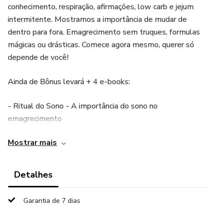
conhecimento, respiração, afirmações, low carb e jejum
intermitente. Mostramos a importância de mudar de
dentro para fora. Emagrecimento sem truques, formulas
mágicas ou drásticas. Comece agora mesmo, querer só
depende de você!
Ainda de Bônus levará + 4 e-books:
- Ritual do Sono - A importância do sono no
emagrecimento
Mostrar mais
- Como Controlar sua Ansiedade e seus Medos
- Sugestão de Cardápio Vegano para 10 dias com receitas
Detalhes
deliciosas
Garantia de 7 dias
- Mais de 50 receitas Low Carb testadas.