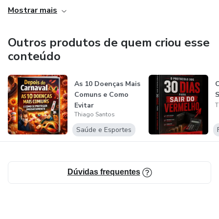
Mostrar mais
Outros produtos de quem criou esse
conteúdo
As 10 Doenças Mais
O
Comuns e Como
S
Evitar
T
Thiago Santos
Complicações
Saúde e Esportes
Dúvidas frequentes