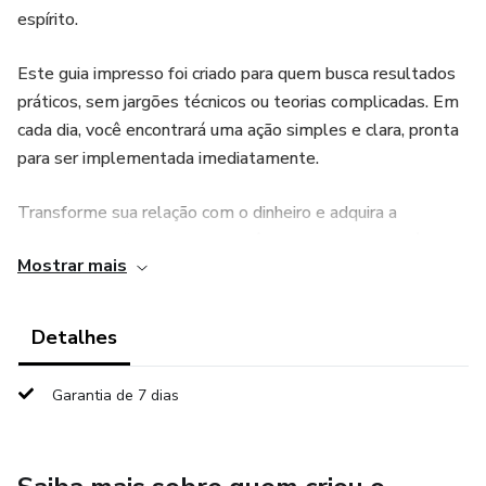
espírito.
Este guia impresso foi criado para quem busca resultados
práticos, sem jargões técnicos ou teorias complicadas. Em
cada dia, você encontrará uma ação simples e clara, pronta
para ser implementada imediatamente.
Transforme sua relação com o dinheiro e adquira a
tranquilidade financeira que você merece. Este livro é um
Mostrar mais
recurso valioso para quem deseja ter controle sobre suas
finanças de maneira prática e acessível. Aproveite a
oportunidade de dar o primeiro passo rumo a uma vida
Detalhes
financeira mais equilibrada.
Garantia de 7 dias