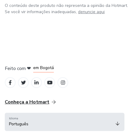
O conteúdo deste produto não representa a opinião da Hotmart.
Se você vir informações inadequadas,
denuncie aqui
em Amsterdam
em Madrid
em Bogotá
Feito com
❤
em Belo Horizonte
na Cidade do México
Conheça a Hotmart
Idioma
Português