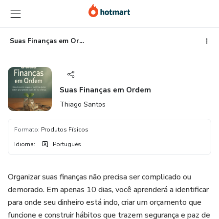
Ir
Ir
Ir
para
para
para
o
o
o
conteúdo
pagamento
rodapé
Suas Finanças em Ordem
principal
Suas Finanças em Ordem
Thiago Santos
Formato
:
Produtos Físicos
Idioma
:
Português
Organizar suas finanças não precisa ser complicado ou
demorado. Em apenas 10 dias, você aprenderá a identificar
para onde seu dinheiro está indo, criar um orçamento que
funcione e construir hábitos que trazem segurança e paz de