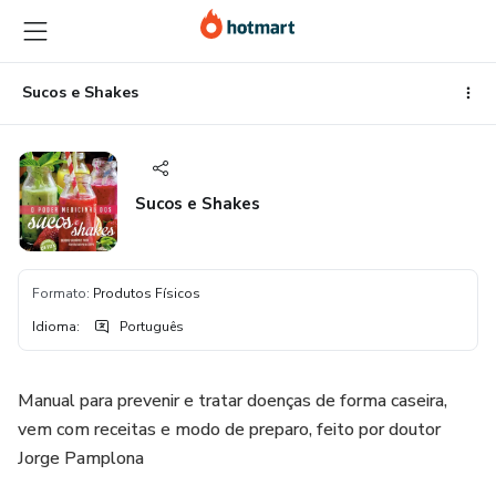
Ir
Ir
Ir
para
para
para
o
o
o
conteúdo
pagamento
rodapé
Sucos e Shakes
principal
Sucos e Shakes
Formato
:
Produtos Físicos
Idioma
:
Português
Manual para prevenir e tratar doenças de forma caseira,
vem com receitas e modo de preparo, feito por doutor
Jorge Pamplona