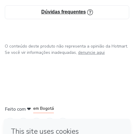
Dúvidas frequentes
O conteúdo deste produto não representa a opinião da Hotmart.
Se você vir informações inadequadas,
denuncie aqui
em Amsterdam
em Madrid
em Bogotá
Feito com
❤
em Belo Horizonte
na Cidade do México