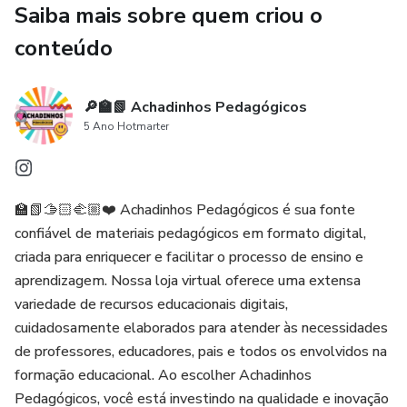
✨Alfabeto móvel no envelope na opção colorida e para
Saiba mais sobre quem criou o
colorir
conteúdo
✨Quebra-cabeça das letras do Alfabeto para colorir
🔎🏫📗 Achadinhos Pedagógicos
💰R$9,00
5 Ano Hotmarter
🏫📗🫱🏻‍🫲🏼❤️ Achadinhos Pedagógicos é sua fonte
confiável de materiais pedagógicos em formato digital,
criada para enriquecer e facilitar o processo de ensino e
aprendizagem. Nossa loja virtual oferece uma extensa
variedade de recursos educacionais digitais,
cuidadosamente elaborados para atender às necessidades
de professores, educadores, pais e todos os envolvidos na
formação educacional. Ao escolher Achadinhos
Pedagógicos, você está investindo na qualidade e inovação