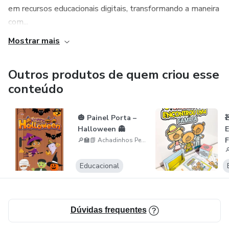
em recursos educacionais digitais, transformando a maneira
com...
Mostrar mais
Outros produtos de quem criou esse
conteúdo
🎃 Painel Porta –

Halloween 👻
E
F
🔎🏫📗 Achadinhos Pedagógicos
Educacional
Dúvidas frequentes