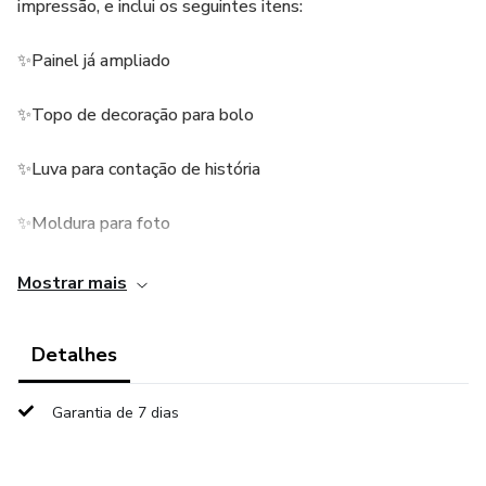
impressão, e inclui os seguintes itens:
✨Painel já ampliado
✨Topo de decoração para bolo
✨Luva para contação de história
✨Moldura para foto
✨Convite com envelope
Mostrar mais
✨Chapeuzinho
Detalhes
✨Sacolinha
Garantia de 7 dias
✨Alfabeto móvel na lata