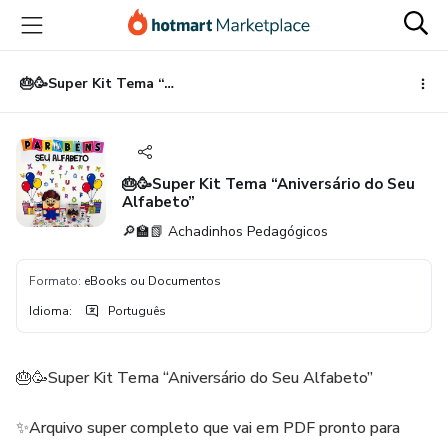
Ir
Ir
Ir
para
para
para
o
o
o
conteúdo
pagamento
rodapé
🎂🥳Super Kit Tema “Aniversário do Seu Alfabeto”
principal
🎂🥳Super Kit Tema “Aniversário do Seu
Alfabeto”
🔎🏫📗 Achadinhos Pedagógicos
Formato
:
eBooks ou Documentos
Idioma
:
Português
🎂🥳Super Kit Tema “Aniversário do Seu Alfabeto”
✨Arquivo super completo que vai em PDF pronto para