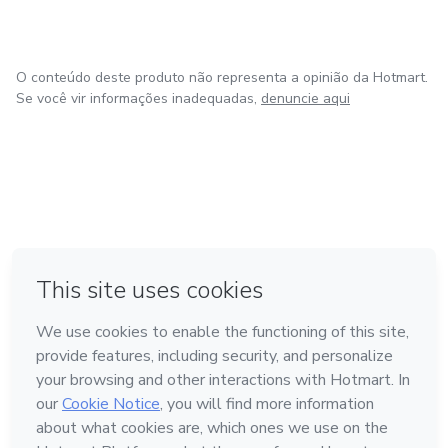
O conteúdo deste produto não representa a opinião da Hotmart.
Se você vir informações inadequadas,
denuncie aqui
em Bogotá
em Amsterdam
em Madrid
na Cidade do México
Feito com
❤
em Belo Horizonte
Conheça a Hotmart