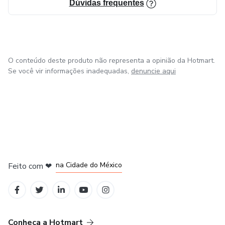
Dúvidas frequentes
O conteúdo deste produto não representa a opinião da Hotmart.
Se você vir informações inadequadas,
denuncie aqui
em Bogotá
em Amsterdam
em Madrid
na Cidade do México
Feito com
❤
em Belo Horizonte
Conheça a Hotmart