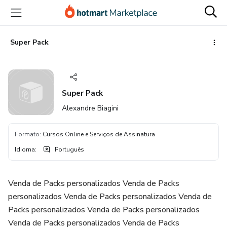
Ir
Ir
Ir
para
para
para
o
o
o
conteúdo
pagamento
rodapé
Super Pack
principal
Super Pack
Alexandre Biagini
Formato
:
Cursos Online e Serviços de Assinatura
Idioma
:
Português
Venda de Packs personalizados Venda de Packs
personalizados Venda de Packs personalizados Venda de
Packs personalizados Venda de Packs personalizados
Venda de Packs personalizados Venda de Packs