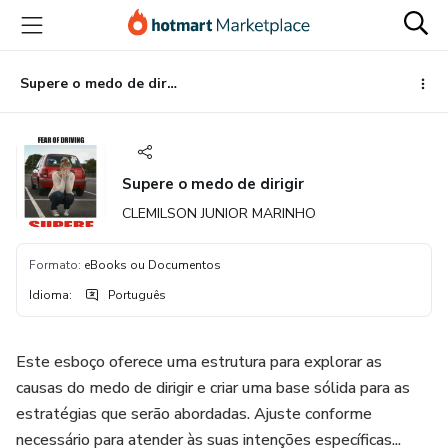
Ir
Ir
Ir
para
para
para
o
o
o
conteúdo
pagamento
rodapé
Supere o medo de dirigir
principal
Supere o medo de dirigir
CLEMILSON JUNIOR MARINHO
Formato
:
eBooks ou Documentos
Idioma
:
Português
Este esboço oferece uma estrutura para explorar as
causas do medo de dirigir e criar uma base sólida para as
estratégias que serão abordadas. Ajuste conforme
necessário para atender às suas intenções específicas...