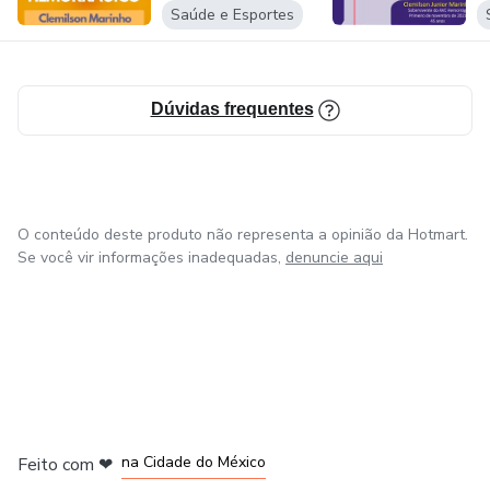
Saúde e Esportes
Dúvidas frequentes
O conteúdo deste produto não representa a opinião da Hotmart.
Se você vir informações inadequadas,
denuncie aqui
em Bogotá
em Amsterdam
em Madrid
na Cidade do México
Feito com
❤
em Belo Horizonte