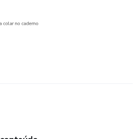
 colar no caderno
la, auxiliando as crianças na resolução das continhas e
ão da tabuada de forma leve, visual e eficiente! 🎯✨