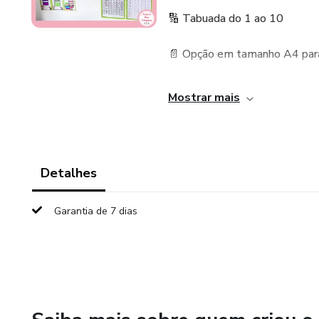
🔢 Tabuada do 1 ao 10
📄 Opção em tamanho A4 para
📚 Total de 12 páginas
Mostrar mais
Perfeito para ter na sala de au
contribuindo para a memorizaç
Detalhes
Garantia de 7 dias