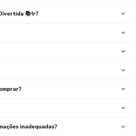
Divertida 📚✨?
comprar?
rmações inadequadas?