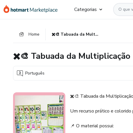
Ir
Ir
Ir
Categorias
para
para
para
o
o
o
conteúdo
pagamento
rodapé
Home
✖️🎨 Tabuada da Multiplicação Divertida 📚✨
principal
✖️🎨 Tabuada da Multiplicação
Português
✖️🎨 Tabuada da Multiplicaçã
Um recurso prático e colorido p
📌 O material possui: