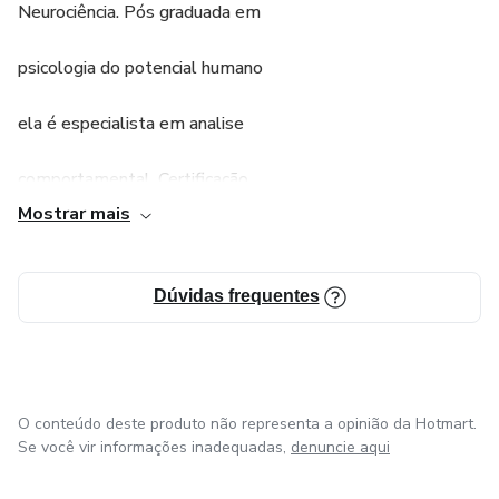
Neurociência. Pós graduada em
psicologia do potencial humano
ela é especialista em analise
comportamental. Certificação
Mostrar mais
internacional em Access
Consciousness. Além de seu
Dúvidas frequentes
trabalho clínico é empresária
desde os seus 19 anos de idade,
O conteúdo deste produto não representa a opinião da Hotmart.
Se você vir informações inadequadas,
denuncie aqui
casada e mãe de dois generais