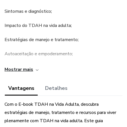
Sintomas e diagnóstico;
Impacto do TDAH na vida adulta;
Estratégias de manejo e tratamento;
Autoaceitação e empoderamento;
Recursos e suporte para pessoas com
Mostrar mais
TDAH;
Vantagens
Detalhes
E-book de fácil leitura e autoexplicativo.
Com o E-book TDAH na Vida Adulta, descubra
estratégias de manejo, tratamento e recursos para viver
plenamente com TDAH na vida adulta. Este guia