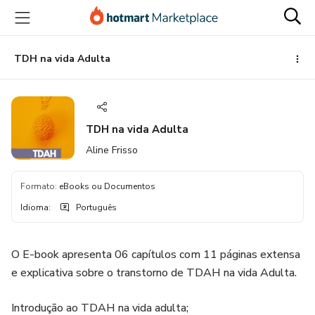
Ir
Ir
Ir
para
para
para
o
o
o
conteúdo
pagamento
rodapé
TDH na vida Adulta
principal
TDH na vida Adulta
Aline Frisso
Formato
:
eBooks ou Documentos
Idioma
:
Português
O E-book apresenta 06 capítulos com 11 páginas extensa
e explicativa sobre o transtorno de TDAH na vida Adulta.
Introdução ao TDAH na vida adulta;