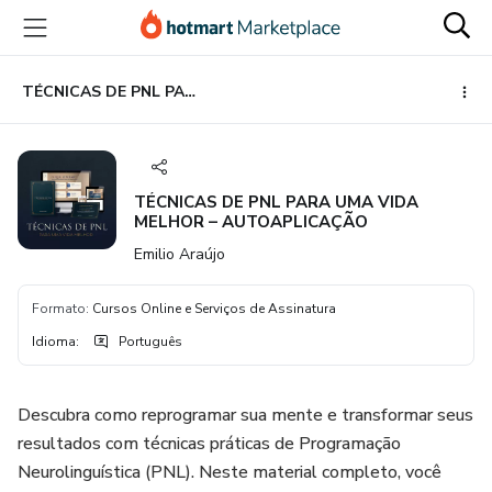
Ir
Ir
Ir
para
para
para
o
o
o
conteúdo
pagamento
rodapé
TÉCNICAS DE PNL PARA UMA VIDA MELHOR – AUTOAPLICAÇÃO
principal
TÉCNICAS DE PNL PARA UMA VIDA
MELHOR – AUTOAPLICAÇÃO
Emilio Araújo
Formato
:
Cursos Online e Serviços de Assinatura
Idioma
:
Português
Descubra como reprogramar sua mente e transformar seus
resultados com técnicas práticas de Programação
Neurolinguística (PNL). Neste material completo, você