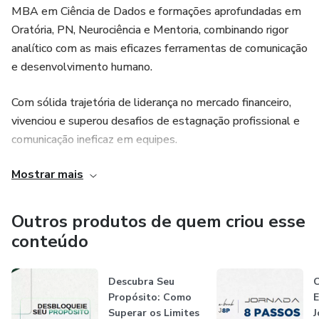
MBA em Ciência de Dados e formações aprofundadas em
Oratória, PN, Neurociência e Mentoria, combinando rigor
analítico com as mais eficazes ferramentas de comunicação
e desenvolvimento humano.
Com sólida trajetória de liderança no mercado financeiro,
vivenciou e superou desafios de estagnação profissional e
comunicação ineficaz em equipes.
Mostrar mais
Atende desde profissionais que buscam alavancar seus
negócios e carreira, até líderes que desejam aprimorar suas
habilidades e construir equipes de alta performance.
Outros produtos de quem criou esse
conteúdo
Pronto para desmistificar o desenvolvimento de carreira e
redefinir o poder da liderança consciente e estratégica.
Descubra Seu
C
Propósito: Como
E
Superar os Limites
J