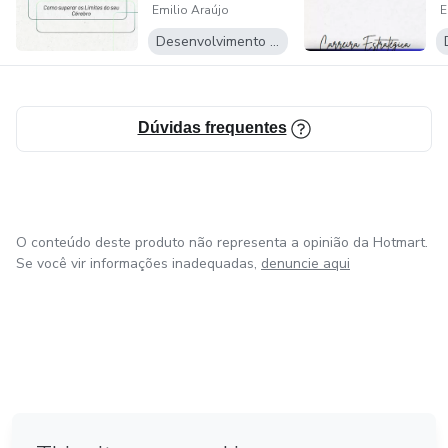
Emilio Araújo
E
do seu Céreb...
P
Desenvolvimento Pessoal
Dúvidas frequentes
O conteúdo deste produto não representa a opinião da Hotmart.
Se você vir informações inadequadas,
denuncie aqui
em Bogotá
em Amsterdam
em Madrid