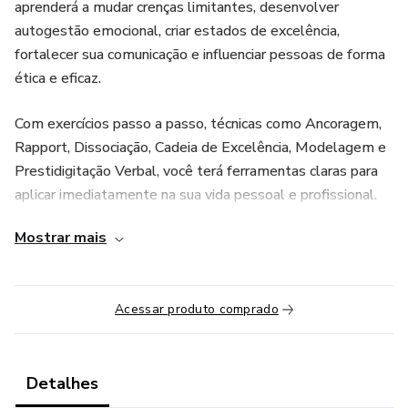
aprenderá a mudar crenças limitantes, desenvolver
autogestão emocional, criar estados de excelência,
fortalecer sua comunicação e influenciar pessoas de forma
ética e eficaz.
Com exercícios passo a passo, técnicas como Ancoragem,
Rapport, Dissociação, Cadeia de Excelência, Modelagem e
Prestidigitação Verbal, você terá ferramentas claras para
aplicar imediatamente na sua vida pessoal e profissional.
Mostrar mais
Se você deseja mais clareza, confiança, controle emocional
e alta performance, este conteúdo foi criado para você.
Transforme sua mente. Eleve seus resultados. Viva com
Acessar produto comprado
mais consciência e liberdade
Detalhes