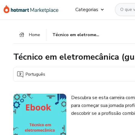
Ir
Ir
Ir
Categorias
para
para
para
o
o
o
conteúdo
pagamento
rodapé
Home
Técnico em eletromecânica (guia completo para iniciantes)
principal
Técnico em eletromecânica (gui
Português
Descubra se esta carreira com
para começar sua jornada profi
descobrir se a profissão combi