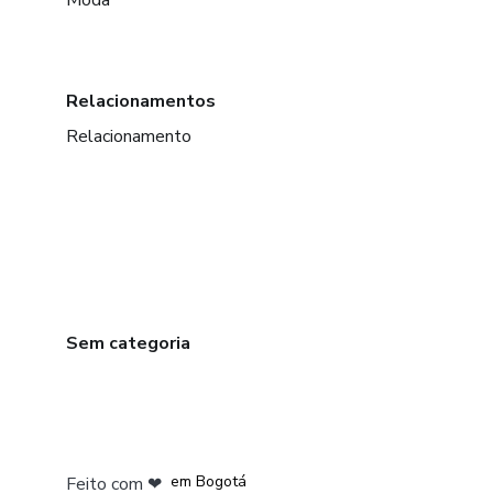
Moda
Relacionamentos
Relacionamento
Sem categoria
em Amsterdam
em Madrid
em Bogotá
Feito com
❤