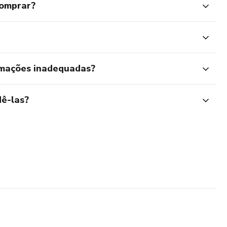
comprar?
rmações inadequadas?
ê-las?