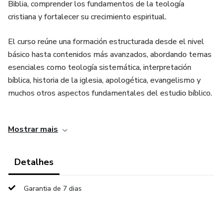
Biblia, comprender los fundamentos de la teología
cristiana y fortalecer su crecimiento espiritual.
El curso reúne una formación estructurada desde el nivel
básico hasta contenidos más avanzados, abordando temas
esenciales como teología sistemática, interpretación
bíblica, historia de la iglesia, apologética, evangelismo y
muchos otros aspectos fundamentales del estudio bíblico.
Todo el contenido se entrega en formato digital para que
Mostrar mais
puedas estudiar a tu propio ritmo, desde cualquier
dispositivo y desde cualquier lugar del mundo.
Detalhes
Además del programa principal, recibirás materiales
complementarios que enriquecen el aprendizaje, incluyendo
Garantia de 7 dias
herramientas de estudio bíblico, diccionarios especializados
y guías prácticas para interpretar las Escrituras.