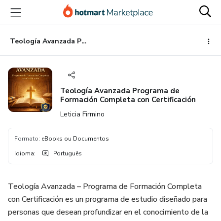
Ir
Ir
Ir
para
para
para
o
o
o
conteúdo
pagamento
rodapé
Teología Avanzada Programa de Formación Completa con Certificación
principal
Teología Avanzada Programa de
Formación Completa con Certificación
Leticia Firmino
Formato
:
eBooks ou Documentos
Idioma
:
Português
Teología Avanzada – Programa de Formación Completa
con Certificación es un programa de estudio diseñado para
personas que desean profundizar en el conocimiento de la