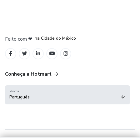
em Bogotá
em Amsterdam
em Madrid
na Cidade do México
Feito com
❤
em Belo Horizonte
Conheça a Hotmart
Idioma
Português