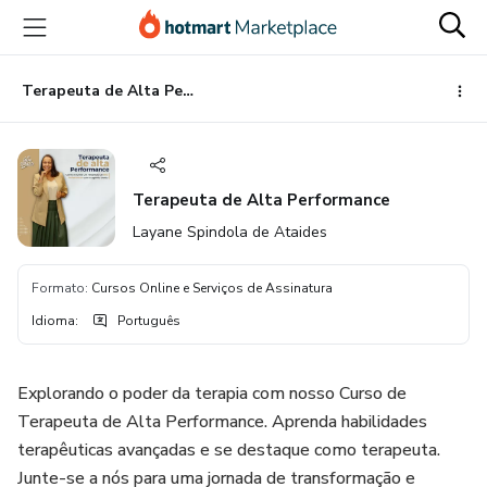
Ir
Ir
Ir
para
para
para
o
o
o
conteúdo
pagamento
rodapé
Terapeuta de Alta Performance
principal
Terapeuta de Alta Performance
Layane Spindola de Ataides
Formato
:
Cursos Online e Serviços de Assinatura
Idioma
:
Português
Explorando o poder da terapia com nosso Curso de
Terapeuta de Alta Performance. Aprenda habilidades
terapêuticas avançadas e se destaque como terapeuta.
Junte-se a nós para uma jornada de transformação e