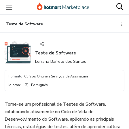
Ir
Ir
Ir
para
para
para
o
o
o
conteúdo
pagamento
rodapé
Teste de Software
principal
Teste de Software
Lorrana Barreto dos Santos
Formato
:
Cursos Online e Serviços de Assinatura
Idioma
:
Português
Torne-se um profissional de Testes de Software,
colaborando ativamente no Ciclo de Vida de
Desenvolvimento do Software, aplicando as principais
técnicas, estratégias de testes, além de aprender cultura