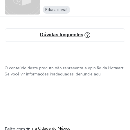
Educacional
Dúvidas frequentes
O conteúdo deste produto não representa a opinião da Hotmart.
Se você vir informações inadequadas,
denuncie aqui
em Bogotá
em Amsterdam
em Madrid
na Cidade do México
Feito com
❤