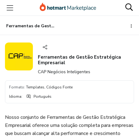
Ir
Ir
Ir
para
para
para
o
o
o
conteúdo
pagamento
rodapé
Ferramentas de Gestão Estratégica Empresarial
principal
Ferramentas de Gestão Estratégica
Empresarial
CAP Negócios Inteligentes
Formato
:
Templates, Códigos Fonte
Idioma
:
Português
Nosso conjunto de Ferramentas de Gestão Estratégica
Empresarial oferece uma solução completa para empresas
que buscam alcançar alta performance e crescimento