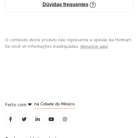
Dúvidas frequentes
O conteúdo deste produto não representa a opinião da Hotmart.
Se você vir informações inadequadas,
denuncie aqui
em Bogotá
em Amsterdam
em Madrid
na Cidade do México
Feito com
❤
em Belo Horizonte