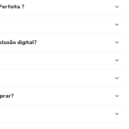
erfeita ?
clusão digital?
mprar?