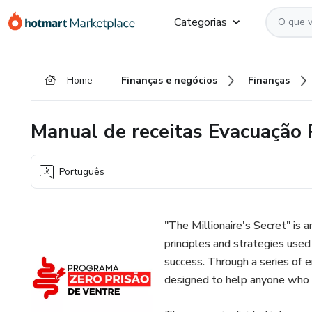
Ir
Ir
Ir
Categorias
para
para
para
o
o
o
conteúdo
pagamento
rodapé
Home
Finanças e negócios
Finanças
principal
Manual de receitas Evacuação 
Português
"The Millionaire's Secret" is 
principles and strategies used
success. Through a series of e
designed to help anyone who d