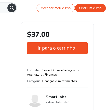
Acessar meu curso
Criar um curso
$37.00
Ir para o carrinho
Garantia de 7 dias
Estude do seu jeito e em qualquer
Formato
:
Cursos Online e Serviços de
dispositivo
Assinatura . Finanças
Categoria
:
Finanças e Investimentos
SmartLabs
2 Ano Hotmarter