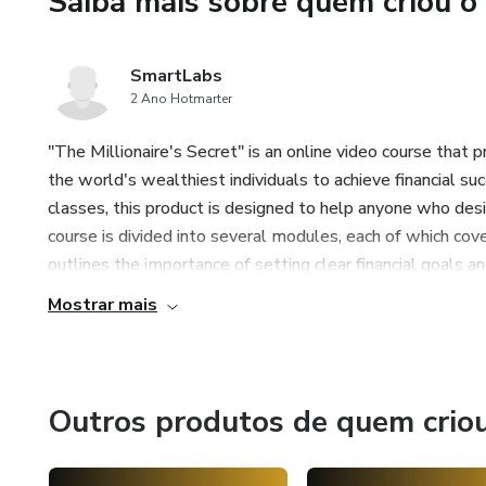
Saiba mais sobre quem criou o
comprarlo, el comprador decla
Hotmart se pueden acceder aqu
SmartLabs
adjunto en la palabra AQUÍ: h
2 Ano Hotmarter
"The Millionaire's Secret" is an online video course that 
the world's wealthiest individuals to achieve financial su
classes, this product is designed to help anyone who des
course is divided into several modules, each of which cov
outlines the importance of setting clear financial goals an
Mostrar mais
Outros produtos de quem crio