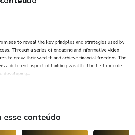
 conteúdo
ra que conoce esta información. Los Términos y Políticas de
í, incluso antes de completar la compra. (Enlace al archivo
ttps://hotmart.com/es/legal)
promises to reveal the key principles and strategies used by
ccess. Through a series of engaging and informative video
ires to grow their wealth and achieve financial freedom. The
ers a different aspect of building wealth. The first module
d developing...
u esse conteúdo