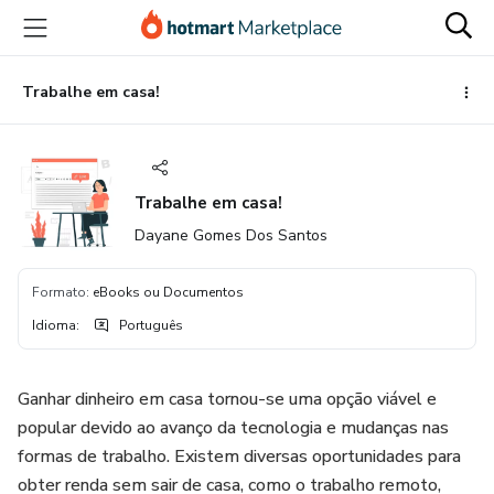
Ir
Ir
Ir
para
para
para
o
o
o
conteúdo
pagamento
rodapé
Trabalhe em casa!
principal
Trabalhe em casa!
Dayane Gomes Dos Santos
Formato
:
eBooks ou Documentos
Idioma
:
Português
Ganhar dinheiro em casa tornou-se uma opção viável e
popular devido ao avanço da tecnologia e mudanças nas
formas de trabalho. Existem diversas oportunidades para
obter renda sem sair de casa, como o trabalho remoto,