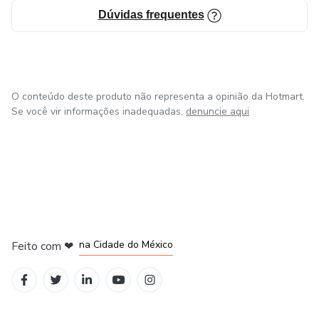
Dúvidas frequentes
O conteúdo deste produto não representa a opinião da Hotmart.
Se você vir informações inadequadas,
denuncie aqui
em Bogotá
em Amsterdam
em Madrid
na Cidade do México
Feito com
❤
em Belo Horizonte