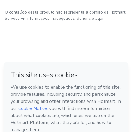
O conteúdo deste produto não representa a opinião da Hotmart.
Se você vir informações inadequadas,
denuncie aqui
em Bogotá
em Amsterdam
em Madrid
na Cidade do México
Feito com
❤
em Belo Horizonte
Conheça a Hotmart
Idioma
Português