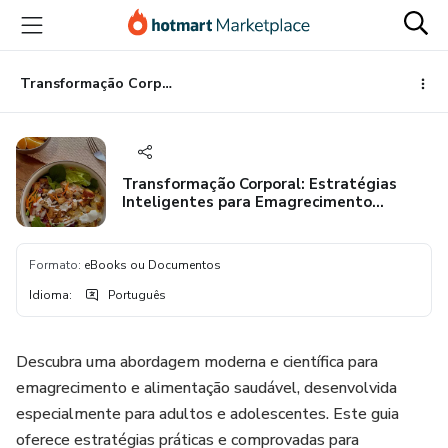
Ir
Ir
Ir
para
para
para
o
o
o
conteúdo
pagamento
rodapé
Transformação Corporal: Estratégias Inteligentes para Emagrecimento Saudável
principal
Transformação Corporal: Estratégias
Inteligentes para Emagrecimento
Saudável
Formato
:
eBooks ou Documentos
Idioma
:
Português
Descubra uma abordagem moderna e científica para
emagrecimento e alimentação saudável, desenvolvida
especialmente para adultos e adolescentes. Este guia
oferece estratégias práticas e comprovadas para