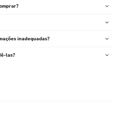
comprar?
rmações inadequadas?
ê-las?