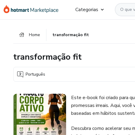
Ir
Ir
Ir
Categorias
para
para
para
o
o
o
conteúdo
pagamento
rodapé
Home
transformação fit
principal
transformação fit
Português
Este e-book foi criado para q
promessas irreais. Aqui, você 
baseadas em hábitos sustentá
Descubra como acelerar seu m