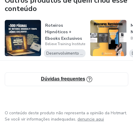
Outros produtos de quem criou esse
conteúdo
Roteiros
M
Hipnóticos +
N
Ebooks Exclusivos
B
Believe Training Institute
Desenvolvimento Pessoal
Dúvidas frequentes
O conteúdo deste produto não representa a opinião da Hotmart.
Se você vir informações inadequadas,
denuncie aqui