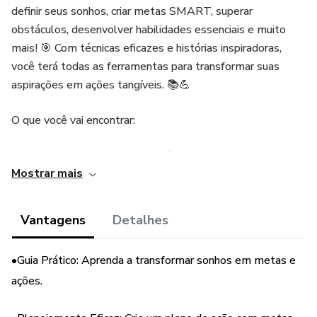
definir seus sonhos, criar metas SMART, superar
obstáculos, desenvolver habilidades essenciais e muito
mais! 🎯 Com técnicas eficazes e histórias inspiradoras,
você terá todas as ferramentas para transformar suas
aspirações em ações tangíveis. 📚💪
O que você vai encontrar:
•Definição de sonhos e metas 💭
Mostrar mais
•Planejamento e preparação 📝
Vantagens
Detalhes
•Estratégias para superar obstáculos 🚧
•Guia Prático: Aprenda a transformar sonhos em metas e
•Desenvolvimento de habilidades essenciais 📈
ações.
•Implementação de um plano de ação ⚙️