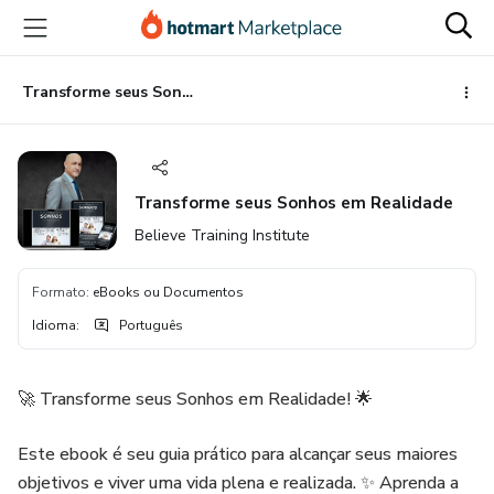
Ir
Ir
Ir
para
para
para
o
o
o
conteúdo
pagamento
rodapé
Transforme seus Sonhos em Realidade
principal
Transforme seus Sonhos em Realidade
Believe Training Institute
Formato
:
eBooks ou Documentos
Idioma
:
Português
🚀 Transforme seus Sonhos em Realidade! 🌟
Este ebook é seu guia prático para alcançar seus maiores
objetivos e viver uma vida plena e realizada. ✨ Aprenda a