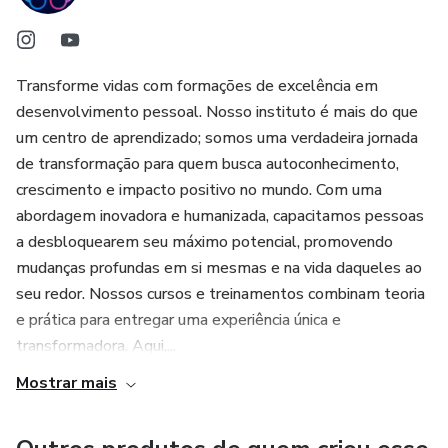
Siga no Instagram:
https://www.instagram.com/portaldovencedor/
Este ebook é perfeito para quem busca uma
Transforme vidas com formações de excelência em
transformação e deseja construir uma vida com mais
desenvolvimento pessoal. Nosso instituto é mais do que
propósito e realização. ✨ Não perca mais tempo, comece
um centro de aprendizado; somos uma verdadeira jornada
agora a transformar seus sonhos em realidade! 💫
de transformação para quem busca autoconhecimento,
crescimento e impacto positivo no mundo. Com uma
abordagem inovadora e humanizada, capacitamos pessoas
a desbloquearem seu máximo potencial, promovendo
mudanças profundas em si mesmas e na vida daqueles ao
seu redor. Nossos cursos e treinamentos combinam teoria
e prática para entregar uma experiência única e
transformadora. Aqui,...
Mostrar mais