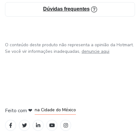
Dúvidas frequentes
O conteúdo deste produto não representa a opinião da Hotmart.
Se você vir informações inadequadas,
denuncie aqui
em Bogotá
em Amsterdam
em Madrid
na Cidade do México
Feito com
❤
em Belo Horizonte