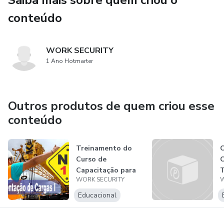
Saiba mais sobre quem criou o
conteúdo
WORK SECURITY
1 Ano Hotmarter
Outros produtos de quem criou esse
conteúdo
Treinamento do
Curso de
Capacitação para
WORK SECURITY
W
Operação Segura
com...
Educacional