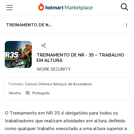
Ir
Ir
Ir
para
para
para
o
o
o
conteúdo
pagamento
rodapé
TREINAMENTO DE NR - 35 – TRABALHO EM ALTURA
principal
TREINAMENTO DE NR - 35 – TRABALHO
EM ALTURA
WORK SECURITY
Formato
:
Cursos Online e Serviços de Assinatura
Idioma
:
Português
O Treinamento em NR 35 é obrigatório para todos os
trabalhadores que realizam atividades em altura, definido
como qualquer trabalho executado a uma altura superior a