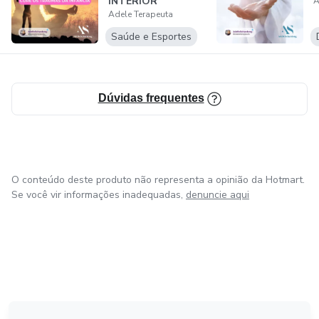
INTERIOR
A
Adele Terapeuta
Saúde e Esportes
Dúvidas frequentes
O conteúdo deste produto não representa a opinião da Hotmart.
Se você vir informações inadequadas,
denuncie aqui
em Amsterdam
em Madrid