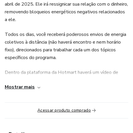
abril de 2025. Ele irá ressignicar sua relação com o dinheiro,
removendo bloqueios energéticos negativos relacionados
a ele.
Todos os dias, você receberá poderosos envios de energia
coletivos à distância (não haverá encontro e nem horário
fixo), direcionados para trabalhar cada um dos tópicos
específicos do programa.
Dentro da plataforma da Hotmart haverá um vídeo de
instruções e o link de um grupo no WhatsApp, onde todos
Mostrar mais
os dias ao final de cada energização, enviarei uma
mensagem a vocês. A entrada no grupo NÃO É
OBRIGATÓRIA, você estará recebendo o tratamento
Acessar produto comprado
independentemente disso. Durante esse período, você não
irá alterar sua rotina.