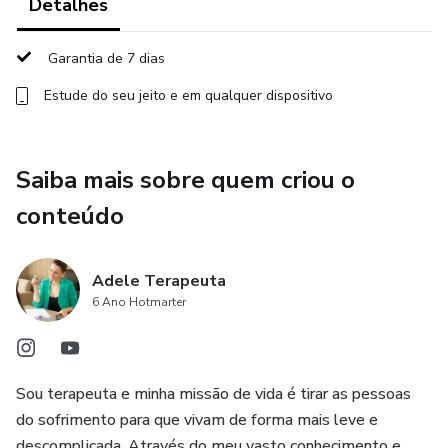
Mesmo sendo coletivo, cada participante recebe o
Detalhes
tratamento de acordo com as suas particularidades e
necessidades, pois é desta forma que as terapias
Garantia de 7 dias
energéticas atuam. As ferramentas são inteligentes.
Estude do seu jeito e em qualquer dispositivo
Saiba mais sobre quem criou o
conteúdo
Adele Terapeuta
6 Ano Hotmarter
Sou terapeuta e minha missão de vida é tirar as pessoas
do sofrimento para que vivam de forma mais leve e
descomplicada. Através do meu vasto conhecimento e