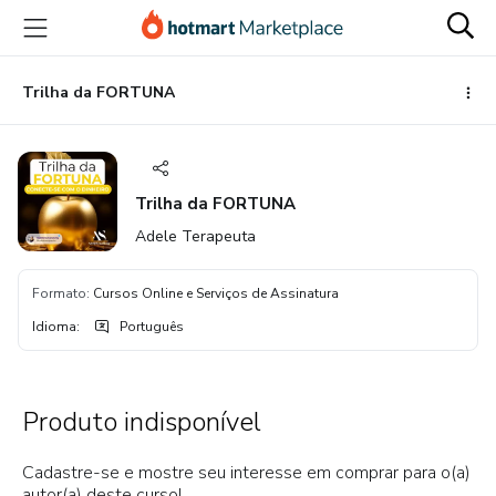
Ir
Ir
Ir
para
para
para
o
o
o
conteúdo
pagamento
rodapé
Trilha da FORTUNA
principal
Trilha da FORTUNA
Adele Terapeuta
Formato
:
Cursos Online e Serviços de Assinatura
Idioma
:
Português
Produto indisponível
Cadastre-se e mostre seu interesse em comprar para o(a)
autor(a) deste curso!