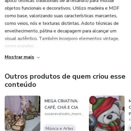
aplico técnicas tradicionais de artesanato para moldar
objetos funcionais e decorativos. Utilizo madeira e MDF
como base, valorizando suas características marcantes,
como veios, nós e texturas distintas. Adoto técnicas de
envelhecimento, pátina e decapagem para alcançar um
visual autêntico. Também incorporo elementos vintage,
como puxador...
Mostrar mais
Outros produtos de quem criou esse
conteúdo
MEGA CRIATIVA:
CAFÉ, CHÁ E CIA
C
P
suzanasalviato_maosarteiras
C
Música e Artes