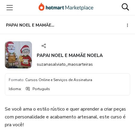
Ir
Ir
Ir
para
para
para
o
o
o
conteúdo
pagamento
rodapé
PAPAI NOEL E MAMÃE NOELA
principal
PAPAI NOEL E MAMÃE NOELA
suzanasalviato_maosarteiras
Formato
:
Cursos Online e Serviços de Assinatura
Idioma
:
Português
Se você ama o estilo rústico e quer aprender a criar peças
com personalidade e acabamento artesanal, este curso é
pra você!