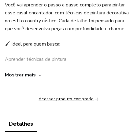
Você vai aprender o passo a passo completo para pintar
esse casal encantador, com técnicas de pintura decorativa
no estilo country rústico. Cada detalhe foi pensado para
que você desenvolva peças com profundidade e charme
🖌 Ideal para quem busca:
Aprender técnicas de pintura
Criar decorações delicadas e cheias de significado
Mostrar mais
Aprimorar seu portfólio de peças decorativas
Acessar produto comprado
Detalhes