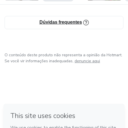
Dúvidas frequentes
O conteúdo deste produto não representa a opinião da Hotmart.
Se você vir informações inadequadas,
denuncie aqui
em Amsterdam
em Madrid
em Bogotá
Feito com
❤
em Belo Horizonte
na Cidade do México