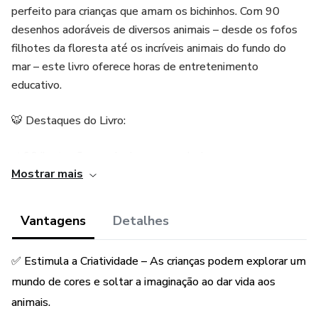
perfeito para crianças que amam os bichinhos. Com 90
desenhos adoráveis de diversos animais – desde os fofos
filhotes da floresta até os incríveis animais do fundo do
mar – este livro oferece horas de entretenimento
educativo.
🐯 Destaques do Livro:
✔ 90 ilustrações exclusivas para colorir
Mostrar mais
✔ Páginas com desenhos grandes e fáceis de pintar
Vantagens
Detalhes
✔ Estimula a criatividade e a coordenação motora
✅ Estimula a Criatividade – As crianças podem explorar um
Deixe a imaginação das crianças voar alto enquanto elas
exploram o reino animal com lápis de cor, giz de cera e
mundo de cores e soltar a imaginação ao dar vida aos
tintas! 🎨🦁
animais.