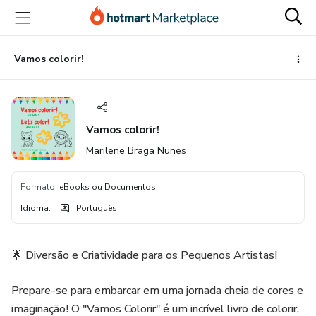
Ir
Ir
Ir
para
para
para
o
o
o
conteúdo
pagamento
rodapé
Vamos colorir!
principal
Vamos colorir!
Marilene Braga Nunes
Formato
:
eBooks ou Documentos
Idioma
:
Português
🌟 Diversão e Criatividade para os Pequenos Artistas!
Prepare-se para embarcar em uma jornada cheia de cores e
imaginação! O "Vamos Colorir" é um incrível livro de colorir,