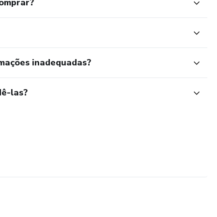
comprar?
rmações inadequadas?
ê-las?