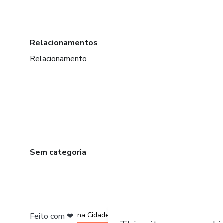
Relacionamentos
Relacionamento
Sem categoria
em Bogotá
em Amsterdam
em Madrid
na Cidade do México
Feito com
❤