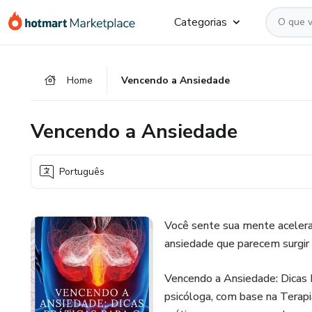
Ir
Ir
Ir
Categorias
para
para
para
o
o
o
conteúdo
pagamento
rodapé
Home
Vencendo a Ansiedade
principal
Vencendo a Ansiedade
Português
Você sente sua mente acelera
ansiedade que parecem surgir
Vencendo a Ansiedade: Dicas P
psicóloga, com base na Terap