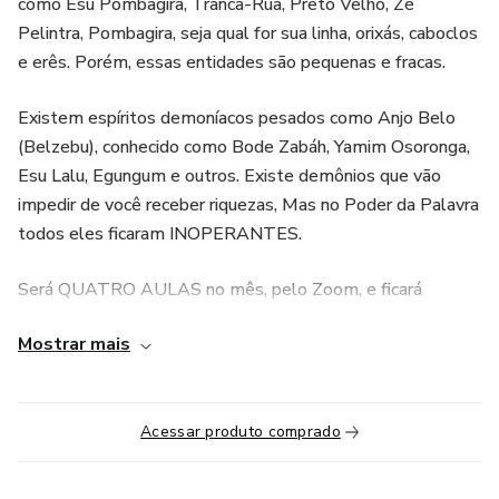
como Esu Pombagira, Tranca-Rua, Preto Velho, Zé
Pelintra, Pombagira, seja qual for sua linha, orixás, caboclos
e erês. Porém, essas entidades são pequenas e fracas.
Existem espíritos demoníacos pesados como Anjo Belo
(Belzebu), conhecido como Bode Zabáh, Yamim Osoronga,
Esu Lalu, Egungum e outros. Existe demônios que vão
impedir de você receber riquezas, Mas no Poder da Palavra
todos eles ficaram INOPERANTES.
Será QUATRO AULAS no mês, pelo Zoom, e ficará
GRAVADAS, UMA AULA por semana.
Mostrar mais
Acessar produto comprado