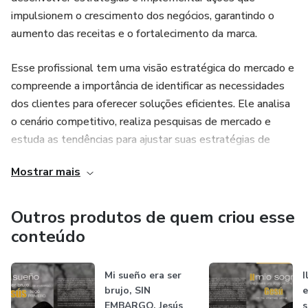
impulsionem o crescimento dos negócios, garantindo o
aumento das receitas e o fortalecimento da marca.
Esse profissional tem uma visão estratégica do mercado e
compreende a importância de identificar as necessidades
dos clientes para oferecer soluções eficientes. Ele analisa
o cenário competitivo, realiza pesquisas de mercado e
estuda as tendências para ajustar suas estratégias de
vendas de acordo com as demandas do público-alvo.
Mostrar mais
O empresário de vendas é um líder que motiva e treina a
equipe de vendas, incentivando-os a alcançar metas e
Outros produtos de quem criou esse
superar desafios. Ele estabelece metas realistas e
conteúdo
monitora o desempenho da equipe, fornecendo feedback
construtivo e identificando oportunidades de melhoria.
Mi sueño era ser
I
Além disso, ele também é responsável pela contratação e
brujo, SIN
e
desenvolvimento de talentos, garantindo que a equipe
EMBARGO, Jesús
s