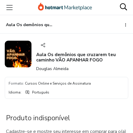
Ir
Ir
Ir
para
para
para
o
o
o
conteúdo
pagamento
rodapé
Aula Os demônios que cruzarem teu caminho VÃO APANHAR FOGO
principal
Aula Os demônios que cruzarem teu
caminho VÃO APANHAR FOGO
Douglas Almeida
Formato
:
Cursos Online e Serviços de Assinatura
Idioma
:
Português
Produto indisponível
Cadastre-se e mostre seu interesse em comprar para o(a)