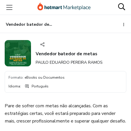
Ir
Ir
Ir
para
para
para
o
o
o
conteúdo
pagamento
rodapé
Vendedor batedor de metas
principal
Vendedor batedor de metas
PAULO EDUARDO PEREIRA RAMOS
Formato
:
eBooks ou Documentos
Idioma
:
Português
Pare de sofrer com metas não alcançadas. Com as
estratégias certas, você estará preparado para vender
mais, crescer profissionalmente e superar qualquer desafio.