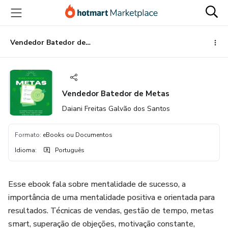
Ir
Ir
Ir
para
para
para
o
o
o
conteúdo
pagamento
rodapé
Vendedor Batedor de Metas
principal
Vendedor Batedor de Metas
Daiani Freitas Galvão dos Santos
Formato
:
eBooks ou Documentos
Idioma
:
Português
Esse ebook fala sobre mentalidade de sucesso, a
importância de uma mentalidade positiva e orientada para
resultados. Técnicas de vendas, gestão de tempo, metas
smart, superação de objeções, motivação constante,