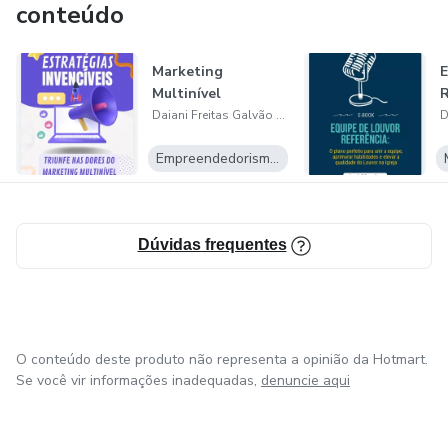
conteúdo
Marketing
E
Multinível
R
Daiani Freitas Galvão dos Santos
Empreendedorismo Digital
Dúvidas frequentes
O conteúdo deste produto não representa a opinião da Hotmart.
Se você vir informações inadequadas,
denuncie aqui