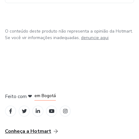
O conteúdo deste produto não representa a opinião da Hotmart.
Se você vir informações inadequadas,
denuncie aqui
em Amsterdam
em Madrid
em Bogotá
Feito com
❤
em Belo Horizonte
na Cidade do México
Conheça a Hotmart