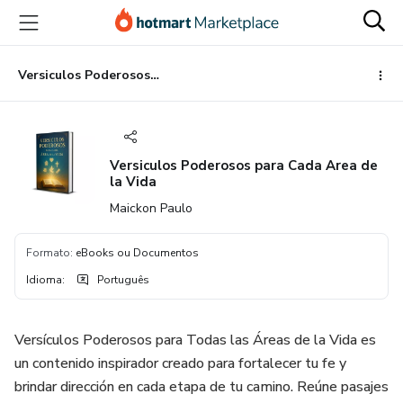
Ir
Ir
Ir
para
para
para
o
o
o
conteúdo
pagamento
rodapé
Versiculos Poderosos para Cada Area de la Vida
principal
Versiculos Poderosos para Cada Area de
la Vida
Maickon Paulo
Formato
:
eBooks ou Documentos
Idioma
:
Português
Versículos Poderosos para Todas las Áreas de la Vida es
un contenido inspirador creado para fortalecer tu fe y
brindar dirección en cada etapa de tu camino. Reúne pasajes