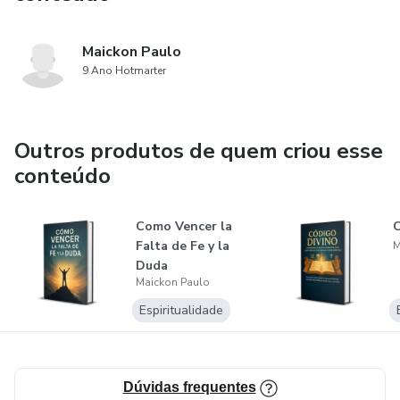
Maickon Paulo
9 Ano Hotmarter
Outros produtos de quem criou esse
conteúdo
Como Vencer la
Falta de Fe y la
M
Duda
Maickon Paulo
Espiritualidade
Dúvidas frequentes