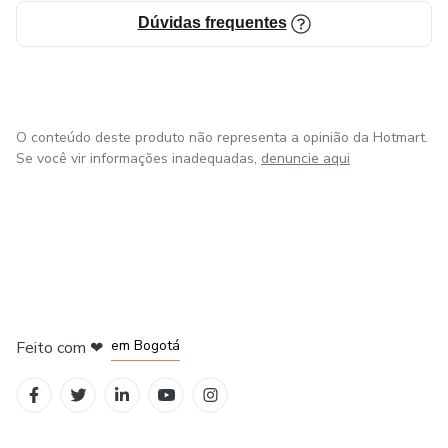
Dúvidas frequentes
O conteúdo deste produto não representa a opinião da Hotmart.
Se você vir informações inadequadas,
denuncie aqui
em Amsterdam
em Madrid
em Bogotá
Feito com
❤
em Belo Horizonte
na Cidade do México