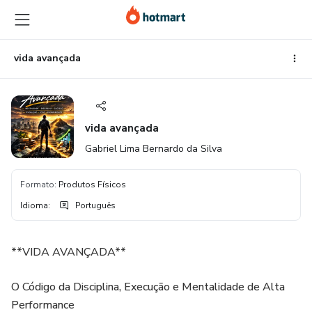
Ir
Ir
Ir
para
para
para
o
o
o
conteúdo
pagamento
rodapé
vida avançada
principal
vida avançada
Gabriel Lima Bernardo da Silva
Formato
:
Produtos Físicos
Idioma
:
Português
**VIDA AVANÇADA**
O Código da Disciplina, Execução e Mentalidade de Alta
Performance