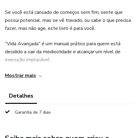
Se você está cansado de começos sem fim, sente que
possui potencial, mas se vê travado, ou sabe o que precisa
fazer, mas não age, este livro é para você.
“Vida Avançada” é um manual prático para quem está
decidido a sair da mediocridade e alcançar um nível de
execução implacável.
Neste livro, você aprenderá:
Mostrar mais
- Como eliminar a procrastinação de forma definitiva.
Detalhes
- Como construir disciplina mesmo quando a motivação
Garantia de 7 dias
falta.
- Como desenvolver um foco inquebrável.