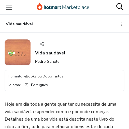
Ir
Ir
Ir
para
para
para
o
o
o
conteúdo
pagamento
rodapé
Vida saudável
principal
Vida saudável
Pedro Schuler
Formato
:
eBooks ou Documentos
Idioma
:
Português
Hoje em dia toda a gente quer ter ou necessita de uma
vida saudável e aprender como e por onde começar.
Detalhes de uma boa vida está descrita neste livro do
início ao fim , tudo para melhorar o bens estar de cada