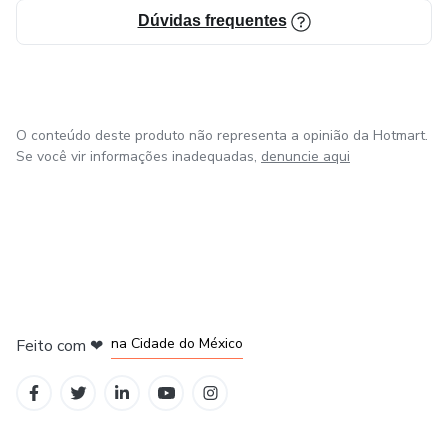
Dúvidas frequentes
O conteúdo deste produto não representa a opinião da Hotmart.
Se você vir informações inadequadas,
denuncie aqui
em Bogotá
em Amsterdam
em Madrid
na Cidade do México
Feito com
❤
em Belo Horizonte