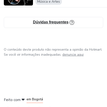
aprender violão e obter resultados rápidos, conte com Leo
Música e Artes
Cunha e o "Violão - O Básico Descomplicado". Tenha
suporte personalizado para garantir que você vai chegar ao
objetivo.
Dúvidas frequentes
O conteúdo deste produto não representa a opinião da Hotmart.
Se você vir informações inadequadas,
denuncie aqui
em Amsterdam
em Madrid
em Bogotá
Feito com
❤
em Belo Horizonte
na Cidade do México