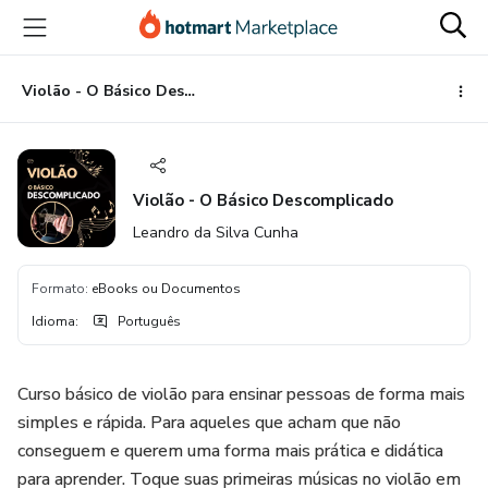
Ir
Ir
Ir
para
para
para
o
o
o
conteúdo
pagamento
rodapé
Violão - O Básico Descomplicado
principal
Violão - O Básico Descomplicado
Leandro da Silva Cunha
Formato
:
eBooks ou Documentos
Idioma
:
Português
Curso básico de violão para ensinar pessoas de forma mais
simples e rápida. Para aqueles que acham que não
conseguem e querem uma forma mais prática e didática
para aprender. Toque suas primeiras músicas no violão em