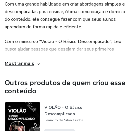
Com uma grande habilidade em criar abordagens simples e
descomplicadas para ensinar, ótima comunicação e domínio
do conteúdo, ele consegue fazer com que seus alunos
aprendam de forma rápida e eficiente.
Com o minicurso "Violão - O Básico Descomplicado", Leo
busca ajudar pessoas que desejam dar seus primeiros
passos na música através do violão, quebrando a crença de
Mostrar mais
que aprender música e tocar um instrumento musical é
coisa para poucos.
Outros produtos de quem criou esse
Sua maior motivação é ver seus alunos saírem do zero no
conteúdo
violão e alcançarem resultados animadores em um curto
espaço de tempo. Com o caminho certo e e bem definido,
VIOLÃO - O Básico
Leo acredita que qualquer pessoa pode aprender música..
Descomplicado
Leandro da Silva Cunha
Se você está procurando uma forma descomplicada de