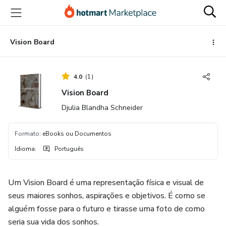
Ir
Ir
Ir
para
para
para
o
o
o
conteúdo
pagamento
rodapé
Vision Board
principal
4.0
(
1
)
Vision Board
Djulia Blandha Schneider
Formato
:
eBooks ou Documentos
Idioma
:
Português
Um Vision Board é uma representação física e visual de
seus maiores sonhos, aspirações e objetivos. É como se
alguém fosse para o futuro e tirasse uma foto de como
seria sua vida dos sonhos.