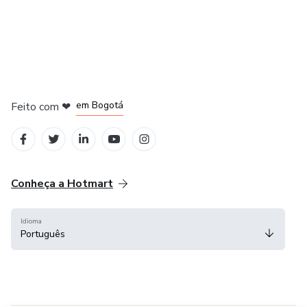
em Amsterdam
em Madrid
em Bogotá
Feito com
❤
em Belo Horizonte
na Cidade do México
Conheça a Hotmart
Idioma
Português