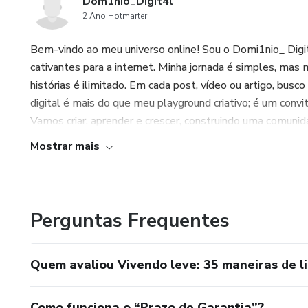
Dom1nio_Digit4l
2 Ano Hotmarter
Bem-vindo ao meu universo online! Sou o Domi1nio_ Digi
cativantes para a internet. Minha jornada é simples, mas
histórias é ilimitado. Em cada post, vídeo ou artigo, busco
digital é mais do que meu playground criativo; é um conv
Vamos criar, aprender e crescer, construindo uma comunida
Mostrar mais
Perguntas Frequentes
Quem avaliou Vivendo leve: 35 maneiras de l
Como funciona o “Prazo de Garantia”?