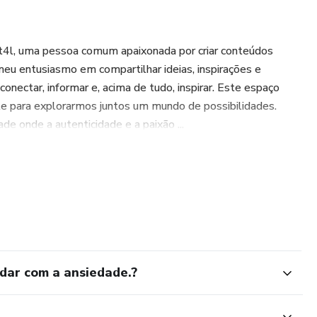
t4l, uma pessoa comum apaixonada por criar conteúdos
 meu entusiasmo em compartilhar ideias, inspirações e
 conectar, informar e, acima de tudo, inspirar. Este espaço
ite para explorarmos juntos um mundo de possibilidades.
de onde a autenticidade e a paixão ...
idar com a ansiedade.?