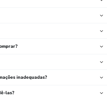
comprar?
rmações inadequadas?
ê-las?