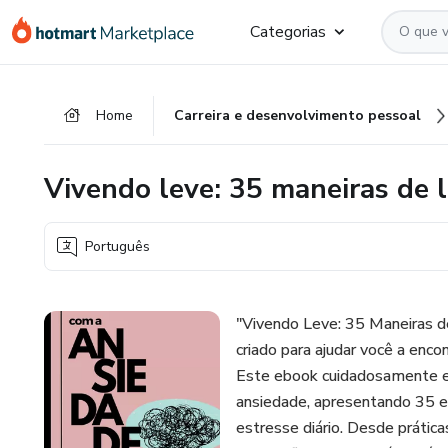
Ir
Ir
Ir
Categorias
para
para
para
o
o
o
conteúdo
pagamento
rodapé
Home
Carreira e desenvolvimento pessoal
principal
Vivendo leve: 35 maneiras de l
Português
"Vivendo Leve: 35 Maneiras de
criado para ajudar você a enco
Este ebook cuidadosamente el
ansiedade, apresentando 35 es
estresse diário. Desde prática