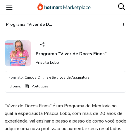
Ir
Ir
Ir
para
para
para
o
o
o
conteúdo
pagamento
rodapé
Programa "Viver de Doces Finos"
principal
Programa "Viver de Doces Finos"
Priscila Lobo
Formato
:
Cursos Online e Serviços de Assinatura
Idioma
:
Português
"Viver de Doces Finos" é um Programa de Mentoria no
qual a especialista Priscila Lobo, com mais de 20 anos de
experiência, vai ensinar o passo a passo de como você pode
adquirir uma nova profissão ou aumentar seus resultados