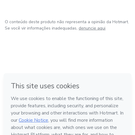
O conteúdo deste produto não representa a opinião da Hotmart.
Se você vir informações inadequadas,
denuncie aqui
em Bogotá
em Amsterdam
em Madrid
na Cidade do México
Feito com
❤
em Belo Horizonte
Conheça a Hotmart