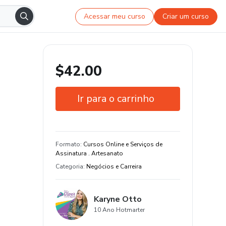
Acessar meu curso
Criar um curso
$42.00
Ir para o carrinho
Garantia de 7 dias
Formato
:
Cursos Online e Serviços de
Assinatura . Artesanato
Categoria
:
Negócios e Carreira
Karyne Otto
10 Ano Hotmarter