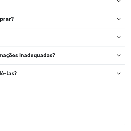
mprar?
rmações inadequadas?
ê-las?