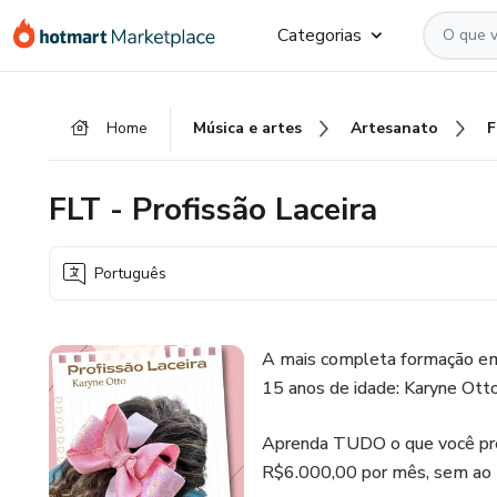
Ir
Ir
Ir
Categorias
para
para
para
o
o
o
conteúdo
pagamento
rodapé
Home
Música e artes
Artesanato
F
principal
FLT - Profissão Laceira
Português
A mais completa formação em 
15 anos de idade: Karyne Otto
Aprenda TUDO o que você pre
R$6.000,00 por mês, sem ao m