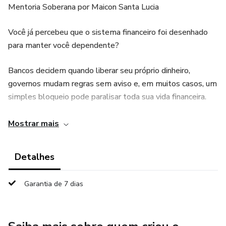
Mentoria Soberana por Maicon Santa Lucia
Você já percebeu que o sistema financeiro foi desenhado
para manter você dependente?
Bancos decidem quando liberar seu próprio dinheiro,
governos mudam regras sem aviso e, em muitos casos, um
simples bloqueio pode paralisar toda sua vida financeira.
Mas existe outro caminho — e ele começa com
Mostrar mais
conhecimento.
Detalhes
Em “VOCÊ NO CONTROLE!”, você aprende, passo a
passo, como sair da dependência e conquistar liberdade
Garantia de 7 dias
financeira com segurança jurídica, utilizando as mesmas
estruturas e tecnologias que grandes gestores usam para
proteger e multiplicar seus recursos.