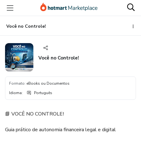
Ir
Ir
Ir
para
para
para
o
o
o
conteúdo
pagamento
rodapé
Você no Controle!
principal
Você no Controle!
Formato
:
eBooks ou Documentos
Idioma
:
Português
📘 VOCÊ NO CONTROLE!
Guia prático de autonomia financeira legal e digital