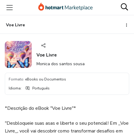
Ir
Ir
Ir
para
para
para
o
o
o
conteúdo
pagamento
rodapé
Voe Livre
principal
Voe Livre
Monica dos santos sousa
Formato
:
eBooks ou Documentos
Idioma
:
Português
*Descrição do eBook "Voe Livre"*
"Desbloqueie suas asas e liberte o seu potencial! Em _Voe
Livre_, você vai descobrir como transformar desafios em