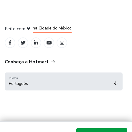
em Bogotá
em Amsterdam
em Madrid
na Cidade do México
Feito com
❤
em Belo Horizonte
Conheça a Hotmart
Idioma
Português
Central de ajuda
Termos
Privacidade
Cookies