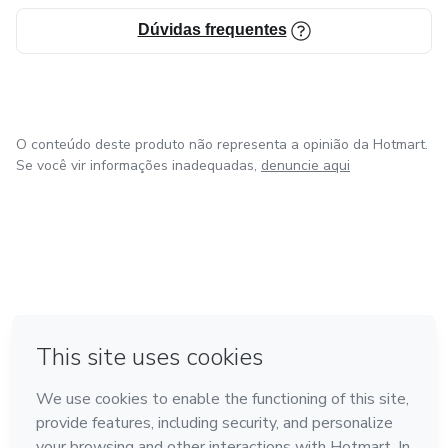
Dúvidas frequentes
O conteúdo deste produto não representa a opinião da Hotmart.
Se você vir informações inadequadas,
denuncie aqui
em Bogotá
em Amsterdam
em Madrid
na Cidade do México
Feito com
❤
em Belo Horizonte