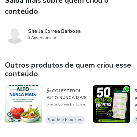
Saiba mais sobre quem criou o
conteúdo
Sheila Correa Barbosa
3 Ano Hotmarter
Outros produtos de quem criou esse
conteúdo
🩺 COLESTEROL
5
ALTO NUNCA MAIS
p
p
Sheila Correa Barbosa
S
I
Saúde e Esportes