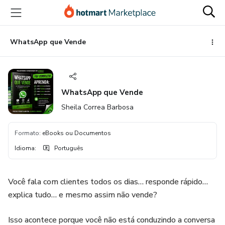
Ir
Ir
Ir
para
para
para
o
o
o
conteúdo
pagamento
rodapé
WhatsApp que Vende
principal
WhatsApp que Vende
Sheila Correa Barbosa
Formato
:
eBooks ou Documentos
Idioma
:
Português
Você fala com clientes todos os dias… responde rápido…
explica tudo… e mesmo assim não vende?
Isso acontece porque você não está conduzindo a conversa