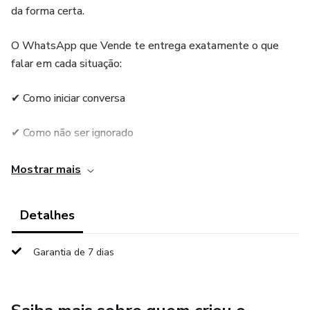
da forma certa.
O WhatsApp que Vende te entrega exatamente o que
falar em cada situação:
✔ Como iniciar conversa
✔ Como não ser ignorado
✔ Como quebrar objeções
Mostrar mais
✔ Como fechar vendas
Detalhes
Tudo com mensagens prontas que funcionam na prática.
Garantia de 7 dias
Se você quer parar de perder clientes e começar a vender
de verdade, esse é o caminho.