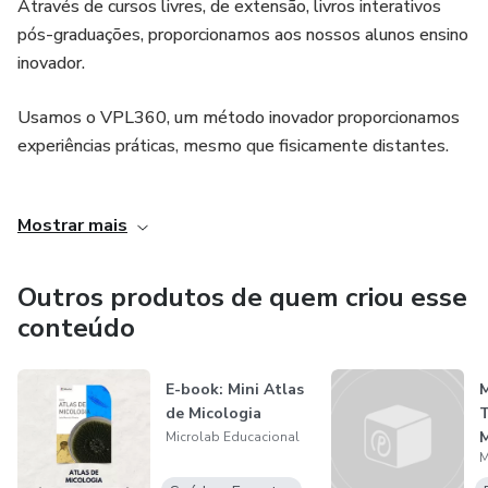
Através de cursos livres, de extensão, livros interativos
pós-graduações, proporcionamos aos nossos alunos ensino
inovador.
Usamos o VPL360, um método inovador proporcionamos
experiências práticas, mesmo que fisicamente distantes.
CEO: Prof. Msc. João Marcelo Oliveira.
Mostrar mais
Outros produtos de quem criou esse
conteúdo
E-book: Mini Atlas
M
de Micologia
M
Microlab Educacional
M