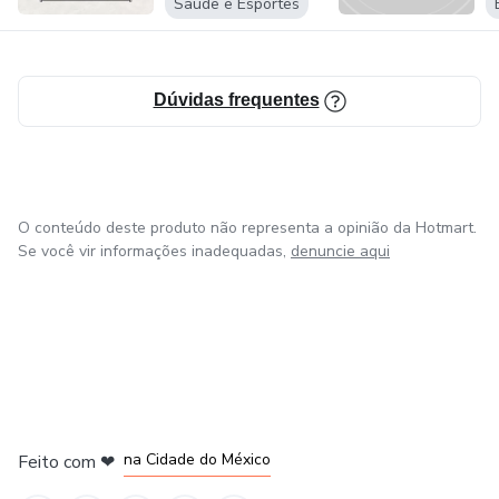
Saúde e Esportes
Dúvidas frequentes
O conteúdo deste produto não representa a opinião da Hotmart.
Se você vir informações inadequadas,
denuncie aqui
em Bogotá
em Amsterdam
em Madrid
na Cidade do México
Feito com
❤
em Belo Horizonte