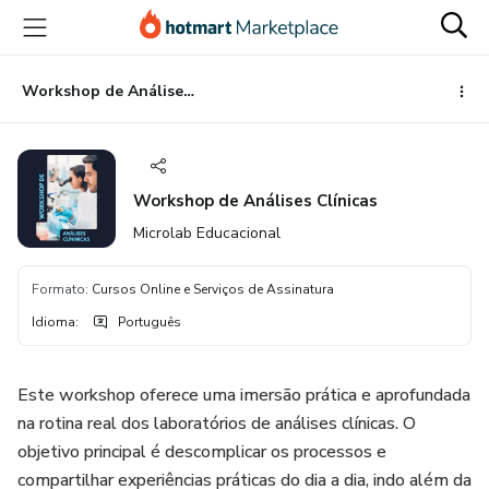
Ir
Ir
Ir
para
para
para
o
o
o
conteúdo
pagamento
rodapé
Workshop de Análises Clínicas
principal
Workshop de Análises Clínicas
Microlab Educacional
Formato
:
Cursos Online e Serviços de Assinatura
Idioma
:
Português
Este workshop oferece uma imersão prática e aprofundada
na rotina real dos laboratórios de análises clínicas. O
objetivo principal é descomplicar os processos e
compartilhar experiências práticas do dia a dia, indo além da