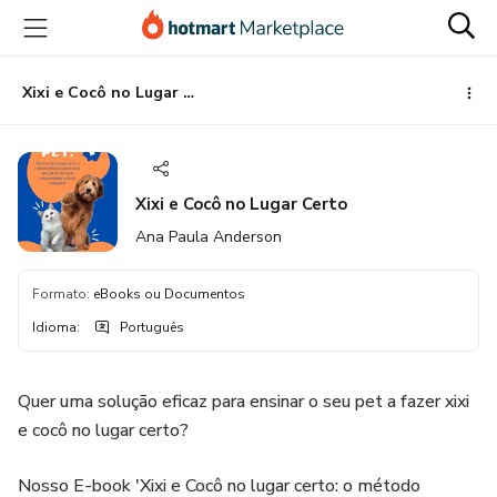
Ir
Ir
Ir
para
para
para
o
o
o
conteúdo
pagamento
rodapé
Xixi e Cocô no Lugar Certo
principal
Xixi e Cocô no Lugar Certo
Ana Paula Anderson
Formato
:
eBooks ou Documentos
Idioma
:
Português
Quer uma solução eficaz para ensinar o seu pet a fazer xixi
e cocô no lugar certo?
Nosso E-book 'Xixi e Cocô no lugar certo: o método