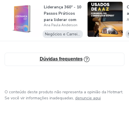
Liderança 360º - 10
C
Passos Práticos
a
para liderar com
A
Ana Paula Anderson
Sucesso...
Negócios e Carreira
Dúvidas frequentes
O conteúdo deste produto não representa a opinião da Hotmart.
Se você vir informações inadequadas,
denuncie aqui