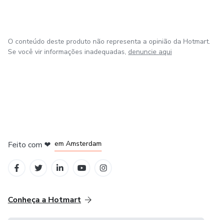
O conteúdo deste produto não representa a opinião da Hotmart.
Se você vir informações inadequadas,
denuncie aqui
em Madrid
em Amsterdam
Feito com
❤
em Belo Horizonte
na Cidade do México
em Bogotá
Conheça a Hotmart