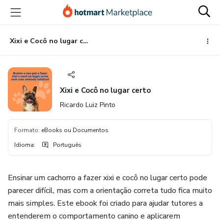
Ir
Ir
Ir
para
para
para
o
o
o
conteúdo
pagamento
rodapé
Xixi e Cocô no lugar certo
principal
Xixi e Cocô no lugar certo
Ricardo Luiz Pinto
Formato
:
eBooks ou Documentos
Idioma
:
Português
Ensinar um cachorro a fazer xixi e cocô no lugar certo pode
parecer difícil, mas com a orientação correta tudo fica muito
mais simples. Este ebook foi criado para ajudar tutores a
entenderem o comportamento canino e aplicarem