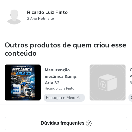
Ricardo Luiz Pinto
2 Ano Hotmarter
Outros produtos de quem criou esse
conteúdo
Manutenção
C
mecânica &amp;
A
Arla 32
R
Ricardo Luiz Pinto
Ecologia e Meio Ambiente
Dúvidas frequentes